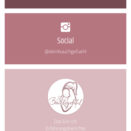
Social
@deinbauchgefuehl
Das bin ich
Erfahrungsberichte