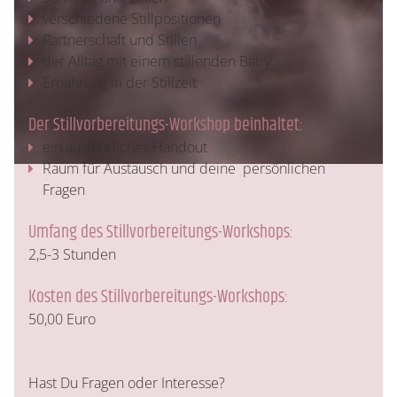
verschiedene Stillpositionen
Partnerschaft und Stillen
der Alltag mit einem stillenden Baby
Ernährung in der Stillzeit
Der Stillvorbereitungs-Workshop beinhaltet:
ein ausführliches Handout
Raum für Austausch und deine persönlichen
Fragen
Umfang des Stillvorbereitungs-Workshops:
2,5-3 Stunden
Kosten des Stillvorbereitungs-Workshops:
50,00 Euro
Hast Du Fragen oder Interesse?