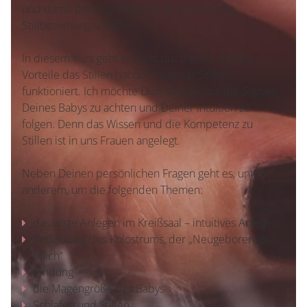
und damit die Grundlage für eine liebevolle
Stillbeziehung schaffen.
In diesem Kurs geht es nicht nur darum, welche
Vorteile das Stillen hat oder wie das Stillen
funktioniert. Ich möchte Dich stärken, auf die Signale
Deines Babys zu achten und Deiner Intuition zu
folgen. Denn das Wissen und die Kompetenz zu
Stillen ist in uns Frauen angelegt.
Neben Deinen persönlichen Fragen geht es, unter
anderem, um die folgenden Themen:
das erste Anlegen im Kreißsaal – intuitives Anlegen
Bedeutung des Kolostrums, der „Neugeborenen-
Milch“
Bindung
die Magengröße des Babys
Schlafen und Stillen