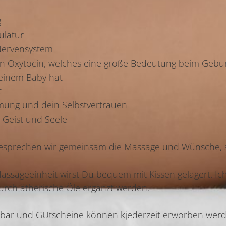
g
ulatur
s Nervensystem
on Oxytocin, welches eine große Bedeutung beim Gebur
einem Baby hat
t
mung und dein Selbstvertrauen
 Geist und Seele
esprechen wir gemeinsam die Massage und Wünsche, s
assageeinheit wirst Du bequem mit Kissen gelagert. I
durch ätherische Öle ergänzt werden.
einbar und GUtscheine können kjederzeit erworben wer