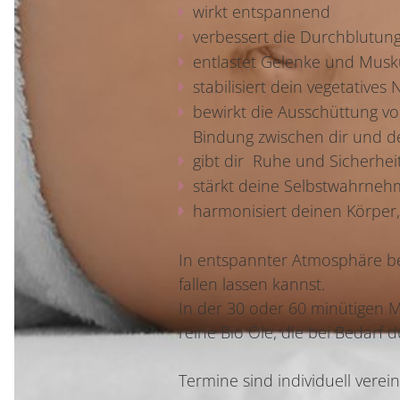
wirkt entspannend
verbessert die Durchblutun
entlastet Gelenke und Musk
stabilisiert dein vegetative
bewirkt die Ausschüttung v
Bindung zwischen dir und d
gibt dir Ruhe und Sicherhei
stärkt deine Selbstwahrneh
harmonisiert deinen Körper,
In entspannter Atmosphäre b
fallen lassen kannst.
In der 30 oder 60 minütigen M
reine Bio Öle, die bei Bedarf 
Termine sind individuell ver