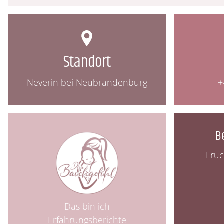
Standort
Neverin
bei Neubrandenburg
+
B
Fruc
Das bin ich
Erfahrungsberichte