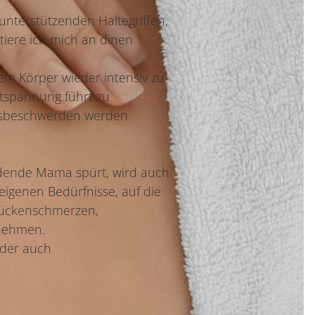
nterstützenden Haltegriffen,
tiere ich mich an dinen
dem Körper wieder intensiv zu
tspannung führt zu
ftsbeschwerden werden
erdende Mama spürt, wird auch
eigenen Bedürfnisse, auf die
 Rückenschmerzen,
 nehmen.
oder auch