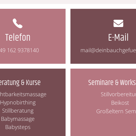
Telefon
E-Mail
49 162 9378140
mail@deinbauchgefue
eratung & Kurse
Seminare & Work
htbarkeitsmassage
Stillvorbereit
Hypnobirthing
Beikost
Stillberatung
Großeltern Sem
Babymassage
Babysteps