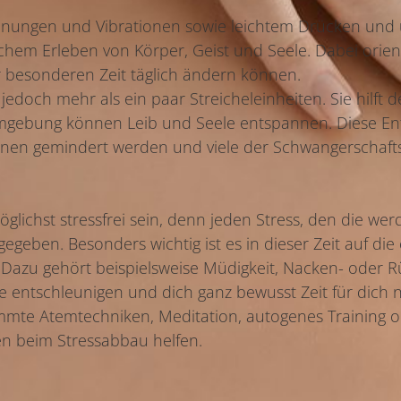
hnungen und Vibrationen sowie leichtem Drücken und u
ichem Erleben von Körper, Geist und Seele. Dabei orien
ser besonderen Zeit täglich ändern können.
edoch mehr als ein paar Streicheleinheiten. Sie hilft 
 Umgebung können Leib und Seele entspannen. Diese En
önnen gemindert werden und viele der Schwangerscha
öglichst stressfrei sein, denn jeden Stress, den die w
geben. Besonders wichtig ist es in dieser Zeit auf die 
. Dazu gehört beispielsweise Müdigkeit, Nacken- oder
e entschleunigen und dich ganz bewusst Zeit für dich
mte Atemtechniken, Meditation, autogenes Training 
 beim Stressabbau helfen.